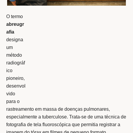
O termo
abreugr
afia
designa
um
método
radiográf
ico
pioneiro,
desenvol
vido
para o
rastreamento em massa de doenças pulmonares,
especialmente a tuberculose. Trata-se de uma técnica de
fotografia de tela fluoroscópica que permitia registrar a
imagem do tórax em filmes de pequeno formato,