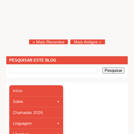
« Mais Recentes
Mais Antigos »
PESQUISAR ESTE BLOG
Início
Sobre
▼
Sobre
Chamadas 2026
Artigos científicos
Linguagem
▼
Fonologia