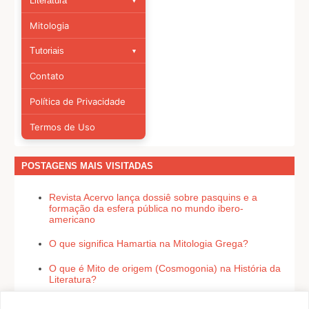
Literatura
▼
Morfologia
Crítica Literária
Mitologia
Sintaxe
História da Literatura
Tutoriais
▼
Figuras de linguagem
Teoria da Literatura
ABNT
Contato
Tópicos de linguagem
Currículo Lattes
Política de Privacidade
ORCID
Termos de Uso
POSTAGENS MAIS VISITADAS
Revista Acervo lança dossiê sobre pasquins e a
formação da esfera pública no mundo ibero-
americano
O que significa Hamartia na Mitologia Grega?
O que é Mito de origem (Cosmogonia) na História da
Literatura?
O que é Pathos na Teoria da Literatura?