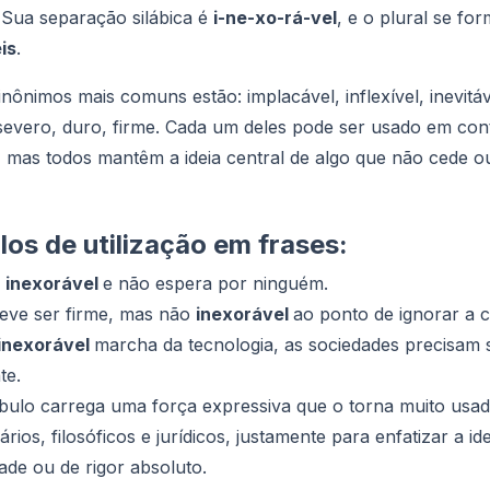
 Sua separação silábica é
i-ne-xo-rá-vel
, e o plural se f
is
.
inônimos mais comuns estão: implacável, inflexível, inevitáv
 severo, duro, firme. Cada um deles pode ser usado em con
, mas todos mantêm a ideia central de algo que não cede o
os de utilização em frases:
é
inexorável
e não espera por ninguém.
deve ser firme, mas não
inexorável
ao ponto de ignorar a 
inexorável
marcha da tecnologia, as sociedades precisam 
te.
bulo carrega uma força expressiva que o torna muito usa
rários, filosóficos e jurídicos, justamente para enfatizar a id
idade ou de rigor absoluto.