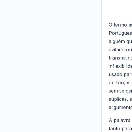
O termo
i
Portugues
alguém qu
evitado ou
transmitind
inflexibili
usado par
ou forças
sem se dei
súplicas, 
argumento
A palavra
tanto par