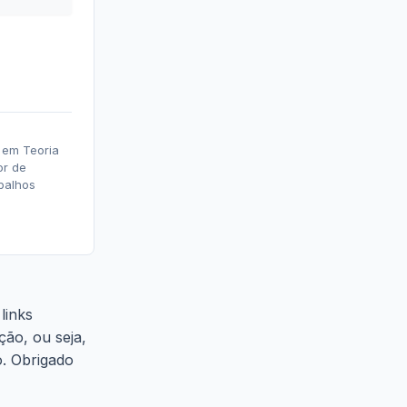
 em Teoria
or de
abalhos
links
ção, ou seja,
o. Obrigado