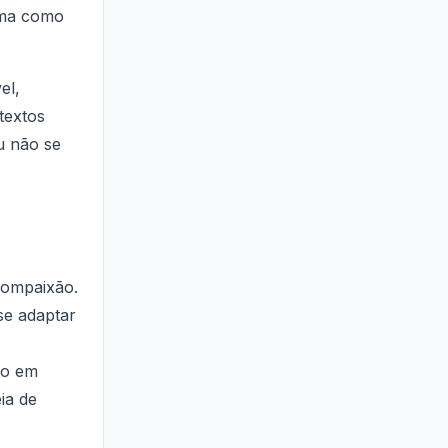
orma como
el,
textos
u não se
compaixão.
se adaptar
do em
eia de