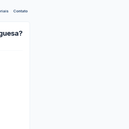
riais
Contato
uguesa?