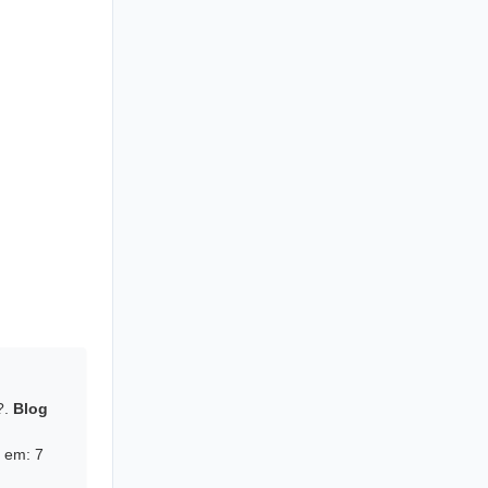
?.
Blog
o em:
7