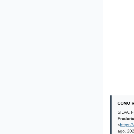
COMO R
SILVA, F
Frederi
<
https:/
ago. 20