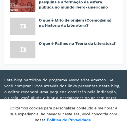
pasquins e a formação da esfera
pública no mundo ibero-americano
O que é Mito de origem (Cosmogonia)
na História da Literatura?
O que é Pathos na Teoria da Literatura?
Este blog participa do programa Associados Amazon. Se
você comprar livros através dos links presentes neste blog,
o editor receberá uma pequena comissão pela indicação,
ou seja, você ajuda o blog a permanecer no ar sem pagar
nada a mais por isso. Obrigado pelo apoio!
Utilizamos cookies para personalizar conteúdo e melhorar a
sua experiência. Ao navegar neste site, você concorda com
nossa
Política de Privacidade
.
Design by -
Blogger Templates
| Distributed by -
Templatelib