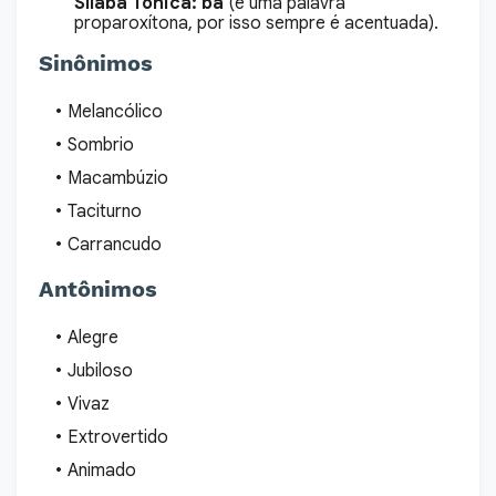
Sílaba Tônica:
bá
(é uma palavra
proparoxítona, por isso sempre é acentuada).
Sinônimos
Melancólico
Sombrio
Macambúzio
Taciturno
Carrancudo
Antônimos
Alegre
Jubiloso
Vivaz
Extrovertido
Animado