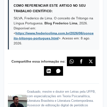
COMO REFERENCIAR ESTE ARTIGO NO SEU
TRABALHO CIENTÍFICO:
SILVA, Frederico de Lima. O conceito de Tritongo na
Língua Portuguesa.
Blog Frederico Lima
,
2026
.
Disponível em:
<
https://www.fredericolima.com.br/2026/06/conce
ito-tritongo-portugues.html
>. Acesso em:
8 ago.
2026
.
Compartilhe essa informação no:
Graduado, mestre e doutor em Letras pela UFPB,
com especializações em Teoria Psicanalítica,
Literatura Brasileira e Literatura Contemporânea.
Assessor de editoração digital de periódicos